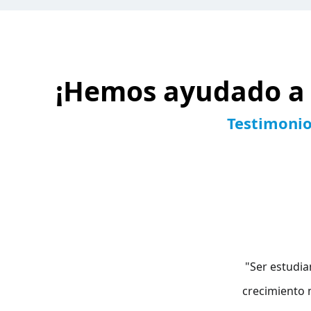
¡Hemos ayudado a 
Testimonio
"Doy gracias 
"Ser estudia
"La Academi
crecimiento 
amable de Ge
crecimie