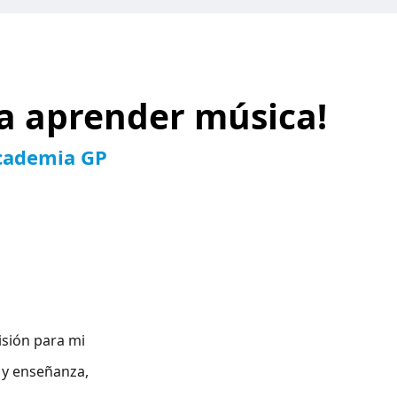
a aprender música!
Academia GP
enriquecido mi
isión para mi
 y un equipo
 y enseñanza,
ora alabo con
mi vida."