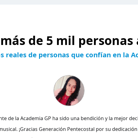
más de 5 mil personas 
s reales de personas que confían en la 
a Dios por conocer la Academia GP. Su profesionalismo ha 
nte de la Academia GP ha sido una bendición y la mejor dec
a GP ha sido una bendición en mi vida con clases dinámicas
musical. ¡Gracias Generación Pentecostal por su dedicación
neración Pentecostal. Agradezco a Dios por ellos, pues ah
nto musical y lo que he aprendido ha sido una bendición en 