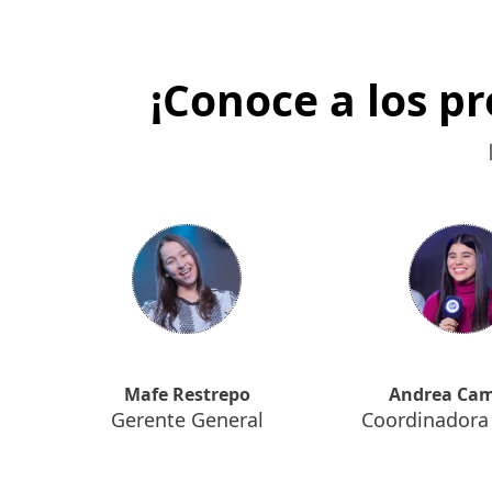
¡Conoce a los p
Mafe Restrepo
Andrea Ca
a
Gerente General
Coordinadora