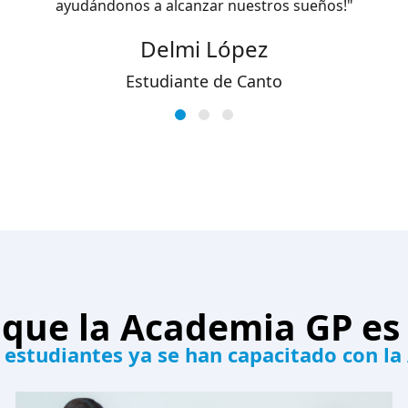
ayudándonos a alcanzar nuestros sueños!"
excelencia gracias a su enseñanza."
Marla Higuera
Delmi López
Yessica Leo
Estudiante de Canto
Estudiante de Canto
Estudiante de Canto
 que la Academia GP es
 estudiantes ya se han capacitado con l