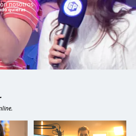
con nosotros
ando quieras
r
line.